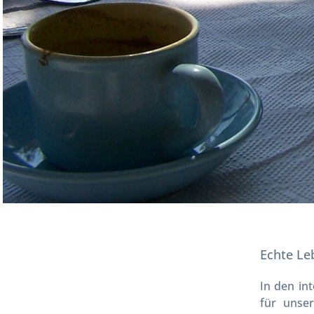
Echte Le
In den in
für unse