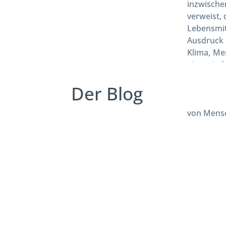
inzwischen
verweist,
Lebensmi
Ausdruck
Klima, Me
eine eind
ausgepräg
Der Blog
angebau
Herausfor
von Mensc