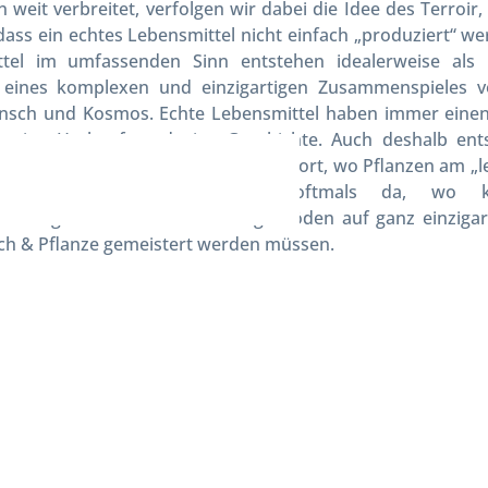
 weit verbreitet, verfolgen wir dabei die Idee des Terroir,
 dass ein echtes Lebensmittel nicht einfach „produziert“ w
ttel im umfassenden Sinn entstehen idealerweise als 
 eines komplexen und einzigartigen Zusammenspieles 
nsch und Kosmos. Echte Lebensmittel haben immer einen
eutige Herkunft und eine Geschichte. Auch deshalb ent
testen Qualitäten nicht unbedingt dort, wo Pflanzen am „l
t werden können, sondern oftmals da, wo kli
derungen und selbst schwierige Böden auf ganz einzigar
h & Pflanze gemeistert werden müssen.