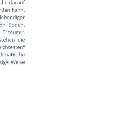
 die darauf
erden kann.
lebendiger
von Boden,
 Erzeuger,
stehen die
eichtesten“
matische
tige Weise