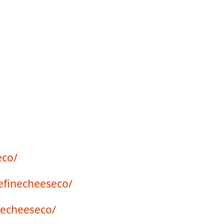
eco/
efinecheeseco/
necheeseco/