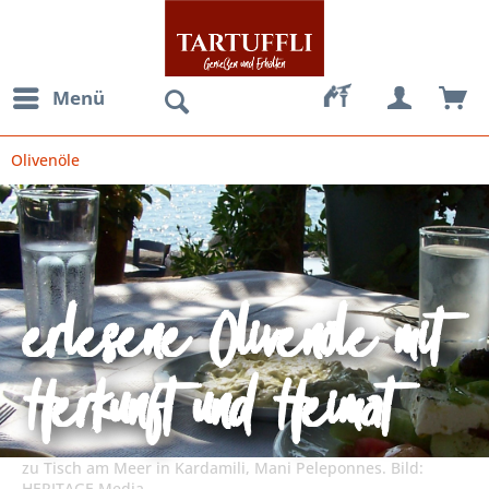
Menü
Olivenöle
erlesene Olivenöle mit
Herkunft und Heimat
zu Tisch am Meer in Kardamili, Mani Peleponnes. Bild:
HERITAGE Media