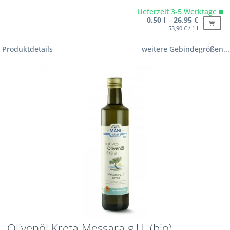
Lieferzeit 3-5 Werktage
0.50 l 26,95 €
53,90 € / 1 l
Produktdetails
weitere Gebindegrößen...
Olivenöl Kreta Messara g.U. (bio)