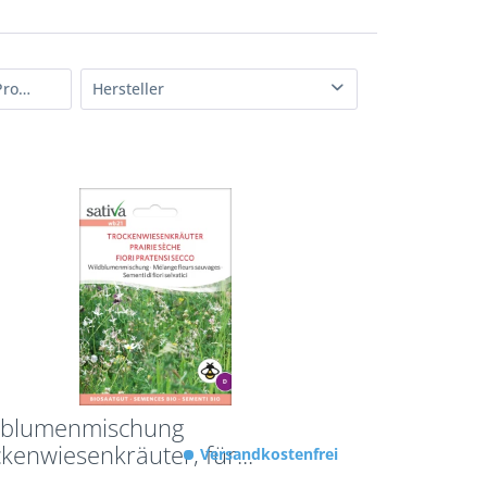
Sofort lieferbar (/alle Produkte)
Hersteller
Bingenheimer Saatgut AG
Sativa Rheinau
Tartuffli Naturwaren e.K
dblumenmischung
kenwiesenkräuter, für...
Versandkostenfrei