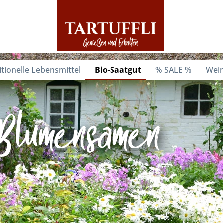
itionelle Lebensmittel
Bio-Saatgut
% SALE %
Wein
Blumensamen