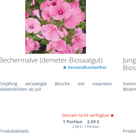
Bechermalve (demeter-Biosaatgut)
Jung
Bios
Versandkostenfrei
Einjährig verzweigte Büsche mit rosaroten
Somme
Malvenblüten ab Juli
Blüte
Derzeit nicht verfügbar
1 Portion 2,59 €
2,59 € / 1 Portion
Produktdetails
Produk