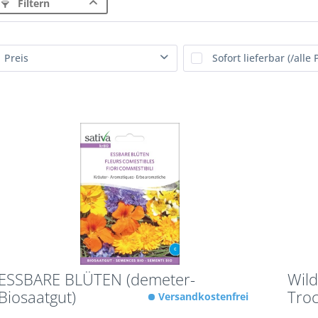
Filtern
Preis
von
2,59 €
bis
19,95 €
ESSBARE BLÜTEN (demeter-
Wil
Biosaatgut)
Troc
Versandkostenfrei