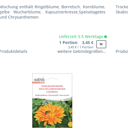
Mischung enthält Ringelblume, Borretsch, Kornblume,
Trock
gelbe Wucherblume, Kapuzinerkresse,Speisetagetes
Skabio
und Chrysanthemen
Lieferzeit 3-5 Werktage
1 Portion 3,45 €
3,45 € / 1 Portion
Produktdetails
weitere Gebindegrößen...
Produk