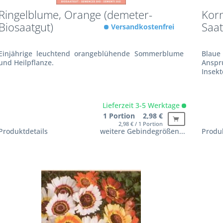
Ringelblume, Orange (demeter-
Kor
Biosaatgut)
Saat
Versandkostenfrei
Einjährige leuchtend orangeblühende Sommerblume
Blau
und Heilpflanze.
Anspr
Insek
Lieferzeit 3-5 Werktage
1 Portion 2,98 €
2,98 € / 1 Portion
Produktdetails
weitere Gebindegrößen...
Produk