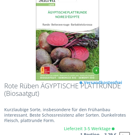
Versandkostenfrei
Rote Rüben ÄGYPTISCHE PLATTRUNDE
(Biosaatgut)
Kurzlaubige Sorte, insbesondere für den Frühanbau
interessant. Beste Schossresistenz aller Sorten. Dunkelrotes
Fleisch, plattrunde Form.
Lieferzeit 3-5 Werktage
1 Portion 3,29 €