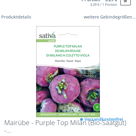
3,29 € / 1 Portion
Produktdetails
weitere Gebindegrößen...
Versandkostenfrei
Mairübe - Purple Top Milan (Bio-Saatgut)
-...