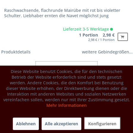
Raschwachsende, flachrunde Mairübe mit rot bis violetter
Schulter. Liebhaber ernten die Navet möglichst jung
Lieferzeit 3-5 Werktage
1 Portion 2,98 €
2,98 € / 1 Portion
Produktdetails
weitere Gebindegrößen...
Diese Website benutzt Cookies, die für den technischen
Betrieb der Website erforderlich sind und stets gesetzt
werden. Andere Cookies, die den Komfort bei Benutzung
dieser Website erhöhen, der Direktwerbung dienen oder die
Interaktion mit anderen Websites und sozialen Netzwerken
vereinfachen sollen, werden nur mit Ihrer Zustimmung gesetzt.
Mehr Informationen
Ablehnen
Alle akzeptieren
Konfigurieren