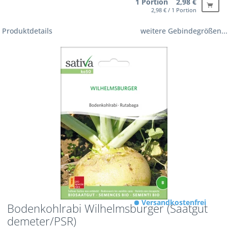
1 Portion 2,98 €
2,98 € / 1 Portion
Produktdetails
weitere Gebindegrößen...
Versandkostenfrei
Bodenkohlrabi Wilhelmsburger (Saatgut
demeter/PSR)