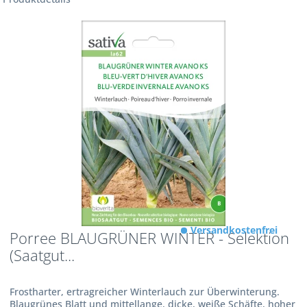
Versandkostenfrei
Porree BLAUGRÜNER WINTER - Selektion
(Saatgut...
Frostharter, ertragreicher Winterlauch zur Überwinterung.
Blaugrünes Blatt und mittellange, dicke, weiße Schäfte, hoher