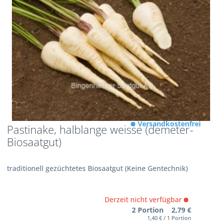
Versandkostenfrei
Pastinake, halblange weisse (demeter-
Biosaatgut)
traditionell gezüchtetes Biosaatgut (Keine Gentechnik)
Derzeit nicht verfügbar
2 Portion 2,79 €
1,40 € / 1 Portion