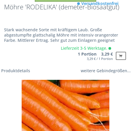
Versandkostenfrei
Möhre 'RODELIKA' (demeter-Biosaatgut)
Stark wachsende Sorte mit kräftigem Laub. Große
abgestumpfte glattschalig Möhre mit intensiv orangeroter
Farbe. Mittlerer Ertrag. Sehr gut zum Einlagern geeignet
Lieferzeit 3-5 Werktage.
1 Portion 3,29 €
3,29 € / 1 Portion
Produktdetails
weitere Gebindegrößen...