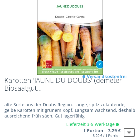
Versandkostenfrei
Karotten 'JAUNE DU DOUBS' (demeter-
Biosaatgut...
alte Sorte aus der Doubs Region. Lange, spitz zulaufende,
gelbe Karotten mit grünem Kopf. Langsam wachsend, deshalb
ausreichend früh säen. Gut lagerfähig
Lieferzeit 3-5 Werktage
1 Portion 3,29 €
3,29 € / 1 Portion