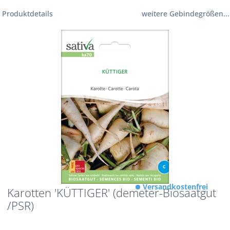
Produktdetails
weitere Gebindegrößen...
Versandkostenfrei
Karotten 'KÜTTIGER' (demeter-Biosaatgut
/PSR)