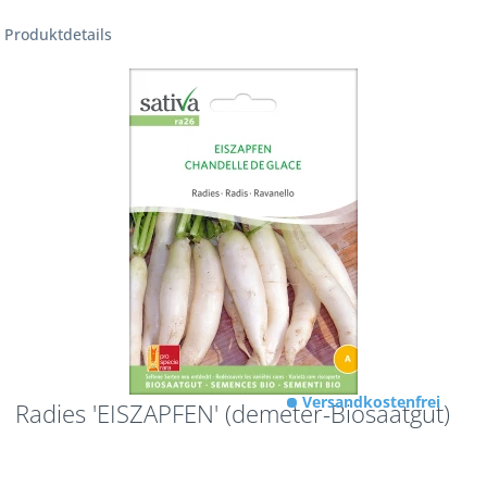
Produktdetails
Versandkostenfrei
Radies 'EISZAPFEN' (demeter-Biosaatgut)