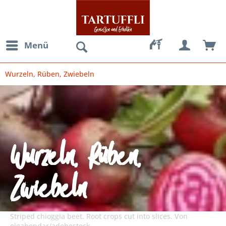
Menü
Wurzeln, Rüben, Zwiebeln
Wurzeln, Rüben,
Zwiebeln
Striped chioggia beet. Root crops cut into slices. Von
olgabondar/adobestock