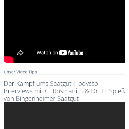
Unser Video Tipp
Der Kampf ums Saatgut | odysso -
Interviews mit G. Rosmanith & Dr. H. Spieß
von Bingenheimer Saatgut