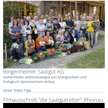
Bingenheimer Saatgut AG
Samenfestes Gemüsesaatgut aus biologischem und
biologisch-dynamischem Anbau
Unser Video Tipp
Filmausschnitt "die Saatgutretter" Rheinau