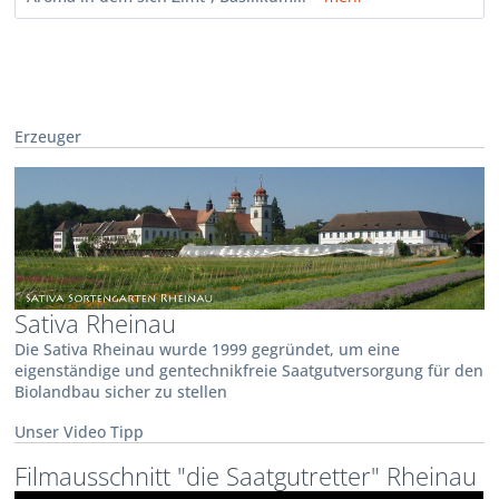
Erzeuger
Sativa Rheinau
Die Sativa Rheinau wurde 1999 gegründet, um eine
eigenständige und gentechnikfreie Saatgutversorgung für den
Biolandbau sicher zu stellen
Unser Video Tipp
Filmausschnitt "die Saatgutretter" Rheinau