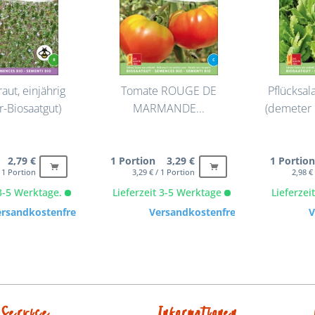
ut, einjährig
Tomate ROUGE DE
Pflücksa
-Biosaatgut)
MARMANDE...
(demeter 
 2,79 €
1 Portion 3,29 €
1 Portio
/ 1 Portion
3,29 € / 1 Portion
2,98 €
 3-5 Werktage.
Lieferzeit 3-5 Werktage
Lieferze
ersandkostenfrei
Versandkostenfrei
V
Service
Informationen