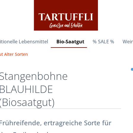
itionelle Lebensmittel
Bio-Saatgut
% SALE %
Wein
t Alter Sorten
Stangenbohne
BLAUHILDE
(Biosaatgut)
Frühreifende, ertragreiche Sorte für