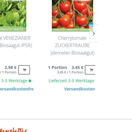
lat VENEZIANER
Cherrytomate
Lauchzwi
Biosaagut /PSR)
ZUCKERTRAUBE
LONG
(demeter-Biosaatgut)
n 2,98 €
1 Portion 3,45 €
1 Porti
 / 1 Portion
3,45 € / 1 Portion
2,79 
it 3-5 Werktage
Lieferzeit 3-5 Werktage
Lieferze
ersandkostenfrei
Versandkostenfrei
Newsletter