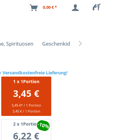
0,00 € *
e, Spirituosen
Geschenkideen

Versandkostenfreie Lieferung!
1
x 1Portion
3,45 €
3,45 €* / 1 Portion
3,45 € / 1 Portion
-10%
2
x 1Portion
6,22 €