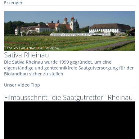
Erzeuger
Sativa Rheinau
Die Sativa Rheinau wurde 1999 gegründet, um eine
eigenständige und gentechnikfreie Saatgutversorgung für den
Biolandbau sicher zu stellen
Unser Video Tipp
Filmausschnitt "die Saatgutretter" Rheinau