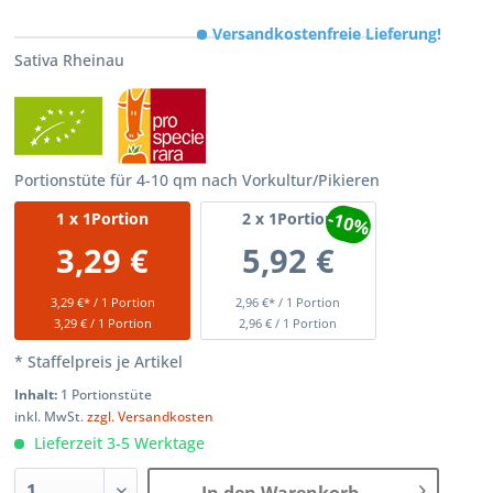
Versandkostenfreie Lieferung!
Sativa Rheinau
Portionstüte für 4-10 qm nach Vorkultur/Pikieren
-10%
1
x 1Portion
2
x 1Portion
3,29 €
5,92 €
3,29 €* / 1 Portion
2,96 €* / 1 Portion
3,29 € / 1 Portion
2,96 € / 1 Portion
* Staffelpreis je Artikel
Inhalt:
1 Portionstüte
inkl. MwSt.
zzgl. Versandkosten
Lieferzeit 3-5 Werktage