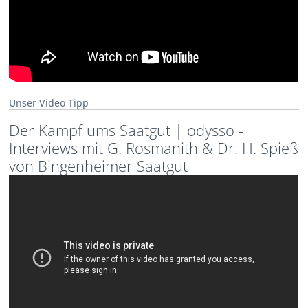
Unser Video Tipp
Der Kampf ums Saatgut | odysso -
Interviews mit G. Rosmanith & Dr. H. Spieß
von Bingenheimer Saatgut