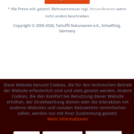
* Alle Preise inkl. gesetzl. Mehrwertsteuer zzgl.
Versandkosten
wenn
nicht anders beschrieben
Copyright © 2005-2026, Tartuffli Naturwaren e.K., Schwifting,
Germany
Diese Website benutzt Cookies, die für den technischen Betrieb
der Website erforderlich sind und stets gesetzt werden. Andere
Cookies, die den Komfort bei Benutzung dieser Website
erhöhen, der Direktwerbung dienen oder die Interaktion mit
anderen Websites und sozialen Netzwerken vereinfachen
sollen, werden nur mit Ihrer Zustimmung gesetzt.
Mehr Informationen