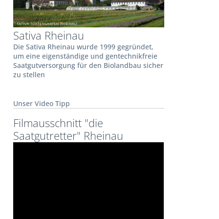
Sativa Rheinau
Die Sativa Rheinau wurde 1999 gegründet,
um eine eigenständige und gentechnikfreie
Saatgutversorgung für den Biolandbau sicher
zu stellen
Unser Video Tipp
Filmausschnitt "die
Saatgutretter" Rheinau