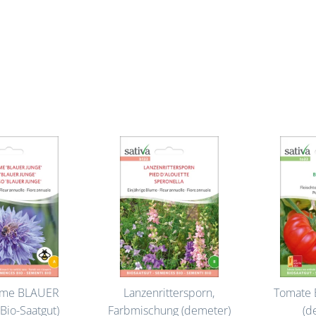
ume BLAUER
Lanzenrittersporn,
Tomate
Bio-Saatgut)
Farbmischung (demeter)
(d