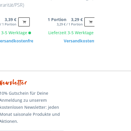
rarität/PSR)
n 3,39 €
1 Portion 3,29 €
1 Porti
 / 1 Portion
3,29 € / 1 Portion
3,45 
it 3-5 Werktage
Lieferzeit 3-5 Werktage
Lieferze
ersandkostenfrei
Versandkostenfrei
Newsletter
10% Gutschein für Deine
Anmeldung zu unserem
kostenlosen Newsletter: jeden
Monat saisonale Produkte und
Aktionen.