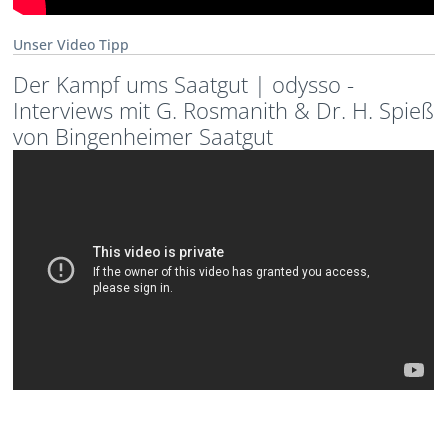
Unser Video Tipp
Der Kampf ums Saatgut | odysso -
Interviews mit G. Rosmanith & Dr. H. Spieß
von Bingenheimer Saatgut