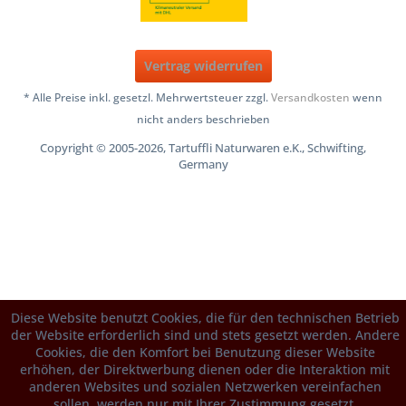
Vertrag widerrufen
* Alle Preise inkl. gesetzl. Mehrwertsteuer zzgl.
Versandkosten
wenn
nicht anders beschrieben
Copyright © 2005-2026, Tartuffli Naturwaren e.K., Schwifting,
Germany
Diese Website benutzt Cookies, die für den technischen Betrieb
der Website erforderlich sind und stets gesetzt werden. Andere
Cookies, die den Komfort bei Benutzung dieser Website
erhöhen, der Direktwerbung dienen oder die Interaktion mit
anderen Websites und sozialen Netzwerken vereinfachen
sollen, werden nur mit Ihrer Zustimmung gesetzt.