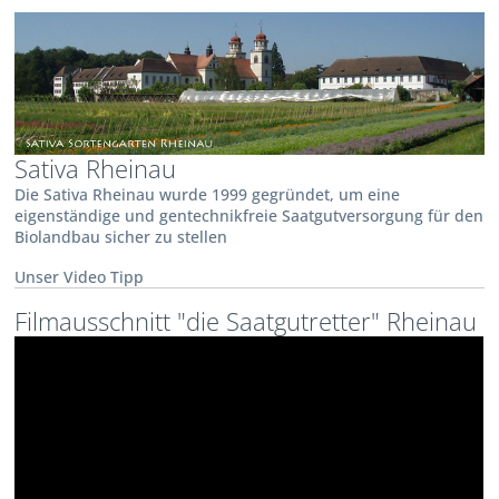
Sativa Rheinau
Die Sativa Rheinau wurde 1999 gegründet, um eine
eigenständige und gentechnikfreie Saatgutversorgung für den
Biolandbau sicher zu stellen
Unser Video Tipp
Filmausschnitt "die Saatgutretter" Rheinau