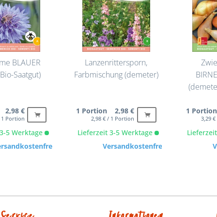
ume BLAUER
Lanzenrittersporn,
Zwi
Bio-Saatgut)
Farbmischung (demeter)
BIRN
(demeter
 2,98 €
1 Portion 2,98 €
1 Portio
/ 1 Portion
2,98 € / 1 Portion
3,29 €
t 3-5 Werktage
Lieferzeit 3-5 Werktage
Lieferze
ersandkostenfrei
Versandkostenfrei
V
Service
Informationen