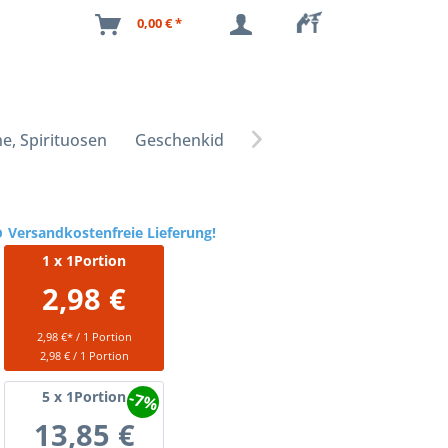
0,00 € *
e, Spirituosen
Geschenkideen

Versandkostenfreie Lieferung!
1
x 1Portion
2,98 €
2,98 €* / 1 Portion
2,98 € / 1 Portion
-7%
5
x 1Portion
13,85 €