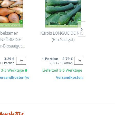
ebelsamen
Kürbis LONGUE DE NICE
Eissala
ENFÖRMIGE
(Bio-Saatgut)
(demet
-Biosaatgut...
n 3,29 €
1 Portion 2,79 €
1 Porti
 / 1 Portion
2,79 € / 1 Portion
3,29 
it 3-5 Werktage
Lieferzeit 3-5 Werktage
Lieferze
ersandkostenfrei
Versandkostenfrei
Newsletter