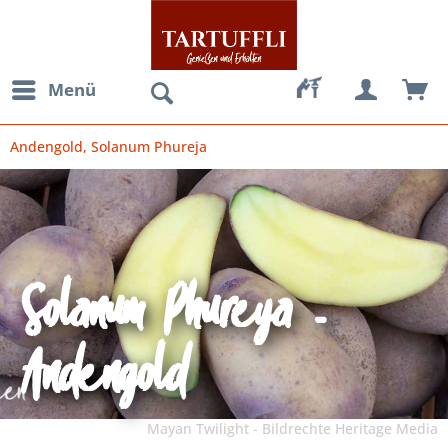
Menü
Andengold, Solanum Phureja
Solanum Phureya -
Andengold
Mayan Twilight - Bildrechte Heritage Media