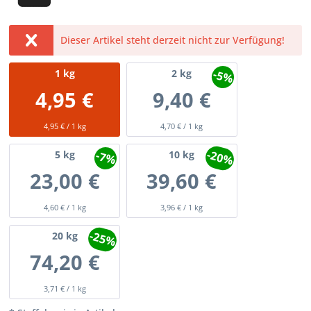
Dieser Artikel steht derzeit nicht zur Verfügung!
-5%
1
kg
2
kg
4,95 €
9,40 €
4,95 € / 1 kg
4,70 € / 1 kg
-20%
-7%
5
kg
10
kg
23,00 €
39,60 €
4,60 € / 1 kg
3,96 € / 1 kg
-25%
20
kg
74,20 €
3,71 € / 1 kg