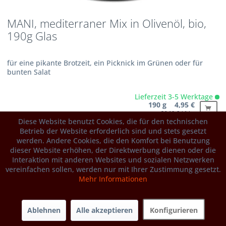
MANI, mediterraner Mix in Olivenöl, bio,
190g Glas
für eine pikante Brotzeit, ein Picknick im Grünen oder für
bunten Salat
Lieferzeit 3-5 Werktage
190 g 4,95 €
26,10 € / 1 kg
Diese Website benutzt Cookies, die für den technischen
Betrieb der Website erforderlich sind und stets gesetzt
Produktdetails
weitere Gebindegrößen...
werden. Andere Cookies, die den Komfort bei Benutzung
dieser Website erhöhen, der Direktwerbung dienen oder die
Interaktion mit anderen Websites und sozialen Netzwerken
vereinfachen sollen, werden nur mit Ihrer Zustimmung gesetzt.
Mehr Informationen
Ablehnen
Alle akzeptieren
Konfigurieren
Hotline