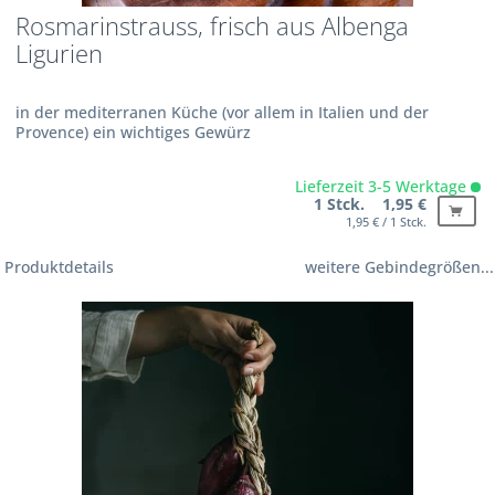
Rosmarinstrauss, frisch aus Albenga
Ligurien
in der mediterranen Küche (vor allem in Italien und der
Provence) ein wichtiges Gewürz
Lieferzeit 3-5 Werktage
1 Stck. 1,95 €
1,95 € / 1 Stck.
Produktdetails
weitere Gebindegrößen...