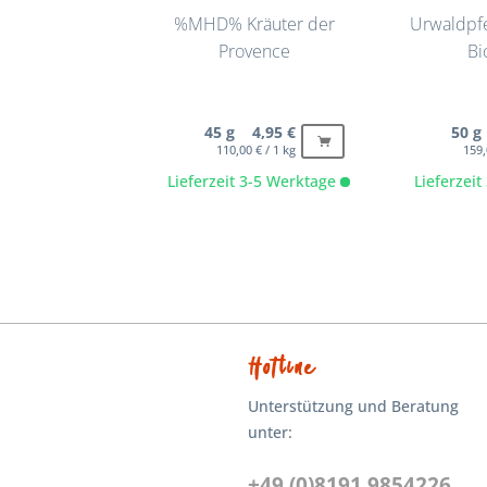
%MHD% Kräuter der
Urwaldpfe
Provence
Bi
45 g 4,95 €
50 g
110,00 € / 1 kg
159,
Lieferzeit 3-5 Werktage
Lieferzei
Hotline
Unterstützung und Beratung
unter:
+49 (0)8191 9854226