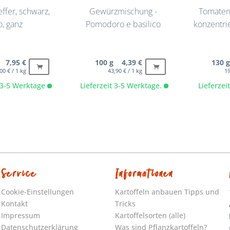
ffer, schwarz,
Gewürzmischung -
Tomaten
o, ganz
Pomodoro e basilico
konzentrie
 7,95 €
100 g 4,39 €
130 
00 € / 1 kg
43,90 € / 1 kg
19
t 3-5 Werktage
Lieferzeit 3-5 Werktage.
Lieferze
Service
Informationen
Cookie-Einstellungen
Kartoffeln anbauen Tipps und
Kontakt
Tricks
Impressum
Kartoffelsorten (alle)
Datenschutzerklärung
Was sind Pflanzkartoffeln?