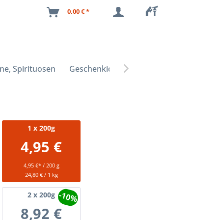
0,00 € *
ne, Spirituosen
Geschenkideen

1
x 200g
4,95 €
4,95 €* / 200 g
24,80 € / 1 kg
-10%
2
x 200g
8,92 €