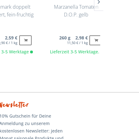
mark doppelt
Marzanella Tomaten
Pesto L
rt, fein-fruchtig
D.O.P. gelb
g 2,59 €
260 g 2,98 €
90
,90 € / 1 kg
11,50 € / 1 kg
6
it 3-5 Werktage
Lieferzeit 3-5 Werktage.
Lieferze
Newsletter
10% Gutschein für Deine
Anmeldung zu unserem
kostenlosen Newsletter: jeden
Monat saisonale Produkte und