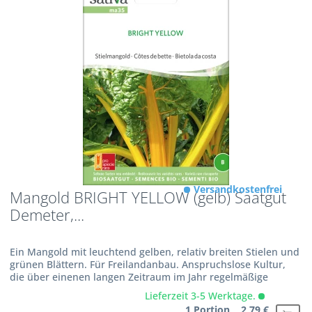
Versandkostenfrei
Mangold BRIGHT YELLOW (gelb) Saatgut
Demeter,...
Ein Mangold mit leuchtend gelben, relativ breiten Stielen und
grünen Blättern. Für Freilandanbau. Anspruchslose Kultur,
die über einenen langen Zeitraum im Jahr regelmäßige
Ernten ergibt.
Lieferzeit 3-5 Werktage.
1 Portion 2,79 €