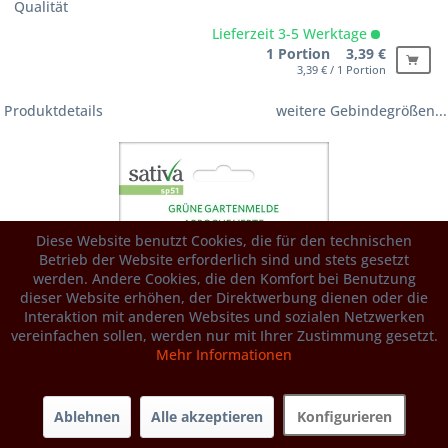
Qualität
Lieferzeit 3-5 Werktage
1 Portion 3,39 €
3,39 € / 1 Portion
Produktdetails
weitere Gebindegrößen...
Diese Website benutzt Cookies, die für den technischen
Betrieb der Website erforderlich sind und stets gesetzt
werden. Andere Cookies, die den Komfort bei Benutzung
dieser Website erhöhen, der Direktwerbung dienen oder die
Interaktion mit anderen Websites und sozialen Netzwerken
vereinfachen sollen, werden nur mit Ihrer Zustimmung gesetzt.
Mehr Informationen
Ablehnen
Alle akzeptieren
Konfigurieren
Versandkostenfrei