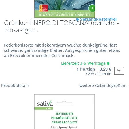
Versandkostenfrei
Grünkohl 'NERO DI TOSCANA' (demeter-
Biosaatgut...
Federkohlsorte mit dekorativem Wuchs: dunkelgrüne, fast
schwarze, ganzrandige Blätter. Ausgesprochen guter, etwas
an Broccoli erinnernder Geschmack.
Lieferzeit 3-5 Werktage
1 Portion 3,29 €
3,29 € / 1 Portion
Produktdetails
weitere Gebindegrößen...