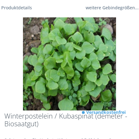
Produktdetails
weitere Gebindegrößen...
Versandkostenfrei
Winterpostelein / Kubaspinat (demeter -
Biosaatgut)