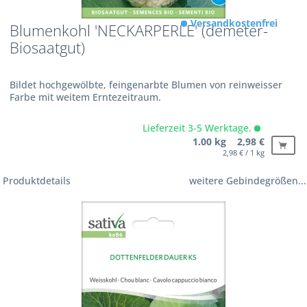
Versandkostenfrei
Blumenkohl 'NECKARPERLE' (demeter-
Biosaatgut)
Bildet hochgewölbte, feingenarbte Blumen von reinweisser
Farbe mit weitem Erntezeitraum.
Lieferzeit 3-5 Werktage.
1.00 kg 2,98 €
2,98 € / 1 kg
Produktdetails
weitere Gebindegrößen...