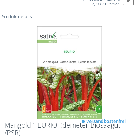
2,79 € / 1 Portion
Produktdetails
Versandkostenfrei
Mangold 'FEURIO' (demeter Biosaagut
/PSR)