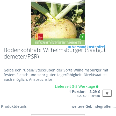
Versandkostenfrei
Bodenkohlrabi Wilhelmsburger (Saatgut
demeter/PSR)
Gelbe Kohlrüben/ Steckrüben der Sorte Wilhelmsburger mit
festem Fleisch und sehr guter Lagerfähigkeit. Direktsaat ist
auch möglich. Anspruchslos.
Lieferzeit 3-5 Werktage
1 Portion 3,29 €
3,29 € / 1 Portion
Produktdetails
weitere Gebindegrößen...