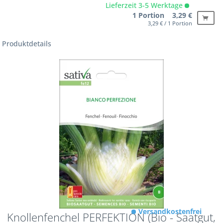
Lieferzeit 3-5 Werktage
1 Portion 3,29 €
3,29 € / 1 Portion
Produktdetails
Versandkostenfrei
Knollenfenchel PERFEKTION (Bio - Saatgut,