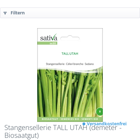
Filtern
Versandkostenfrei
Stangensellerie TALL UTAH (demeter -
Biosaatgut)