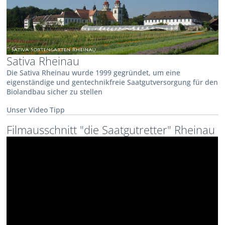
Sativa Rheinau
Die Sativa Rheinau wurde 1999 gegründet, um eine
eigenständige und gentechnikfreie Saatgutversorgung für den
Biolandbau sicher zu stellen
Unser Video Tipp
Filmausschnitt "die Saatgutretter" Rheinau