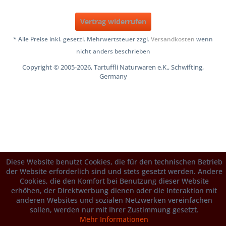
Vertrag widerrufen
* Alle Preise inkl. gesetzl. Mehrwertsteuer zzgl.
Versandkosten
wenn
nicht anders beschrieben
Copyright © 2005-2026, Tartuffli Naturwaren e.K., Schwifting,
Germany
Diese Website benutzt Cookies, die für den technischen Betrieb
der Website erforderlich sind und stets gesetzt werden. Andere
Cookies, die den Komfort bei Benutzung dieser Website
erhöhen, der Direktwerbung dienen oder die Interaktion mit
anderen Websites und sozialen Netzwerken vereinfachen
sollen, werden nur mit Ihrer Zustimmung gesetzt.
Mehr Informationen