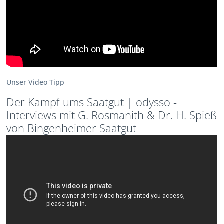
Unser Video Tipp
Der Kampf ums Saatgut | odysso -
Interviews mit G. Rosmanith & Dr. H. Spieß
von Bingenheimer Saatgut