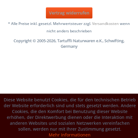
Vertrag widerrufen
* Alle Preise inkl. gesetzl. Mehrwertsteuer zzgl.
Versandkosten
wenn
nicht anders beschrieben
Copyright © 2005-2026, Tartuffli Naturwaren e.K., Schwifting,
Germany
Diese Website benutzt Cookies, die für den technischen Betrieb
der Website erforderlich sind und stets gesetzt werden. Andere
Cookies, die den Komfort bei Benutzung dieser Website
erhöhen, der Direktwerbung dienen oder die Interaktion mit
anderen Websites und sozialen Netzwerken vereinfachen
sollen, werden nur mit Ihrer Zustimmung gesetzt.
Mehr Informationen