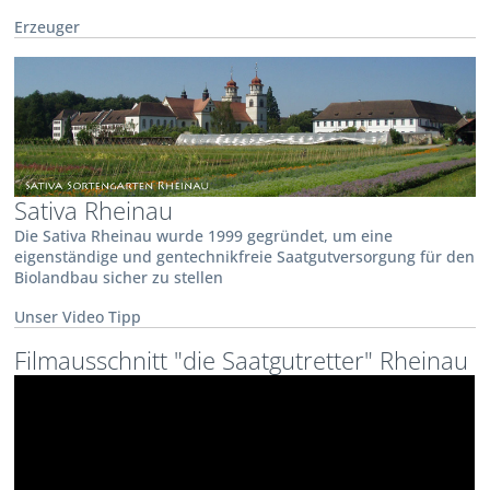
Erzeuger
Sativa Rheinau
Die Sativa Rheinau wurde 1999 gegründet, um eine
eigenständige und gentechnikfreie Saatgutversorgung für den
Biolandbau sicher zu stellen
Unser Video Tipp
Filmausschnitt "die Saatgutretter" Rheinau