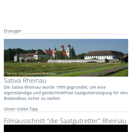
Erzeuger
Sativa Rheinau
Die Sativa Rheinau wurde 1999 gegründet, um eine
eigenständige und gentechnikfreie Saatgutversorgung für den
Biolandbau sicher zu stellen
Unser Video Tipp
Filmausschnitt "die Saatgutretter" Rheinau