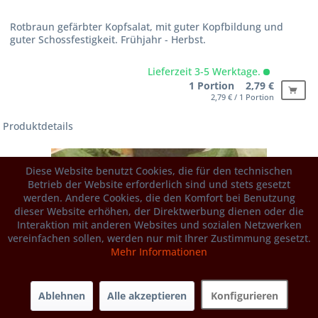
Rotbraun gefärbter Kopfsalat, mit guter Kopfbildung und
guter Schossfestigkeit. Frühjahr - Herbst.
Lieferzeit 3-5 Werktage.
1 Portion 2,79 €
2,79 € / 1 Portion
Produktdetails
Diese Website benutzt Cookies, die für den technischen
Betrieb der Website erforderlich sind und stets gesetzt
werden. Andere Cookies, die den Komfort bei Benutzung
dieser Website erhöhen, der Direktwerbung dienen oder die
Interaktion mit anderen Websites und sozialen Netzwerken
vereinfachen sollen, werden nur mit Ihrer Zustimmung gesetzt.
Mehr Informationen
Ablehnen
Alle akzeptieren
Konfigurieren