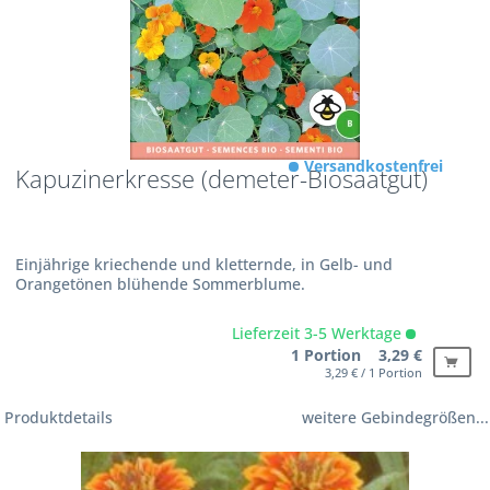
Versandkostenfrei
Kapuzinerkresse (demeter-Biosaatgut)
Einjährige kriechende und kletternde, in Gelb- und
Orangetönen blühende Sommerblume.
Lieferzeit 3-5 Werktage
1 Portion 3,29 €
3,29 € / 1 Portion
Produktdetails
weitere Gebindegrößen...