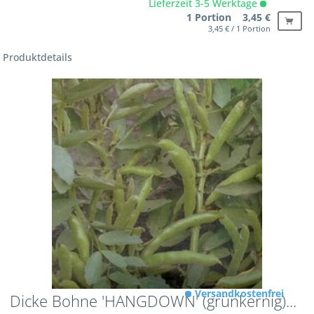
Lieferzeit 3-5 Werktage
1 Portion 3,45 €
3,45 € / 1 Portion
Produktdetails
Versandkostenfrei
Dicke Bohne 'HANGDOWN' (grünkernig)...