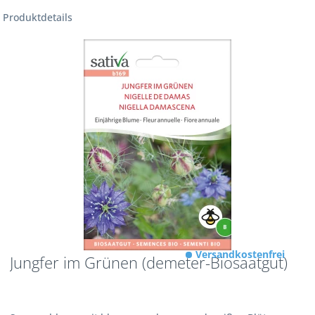
Produktdetails
Versandkostenfrei
Jungfer im Grünen (demeter-Biosaatgut)