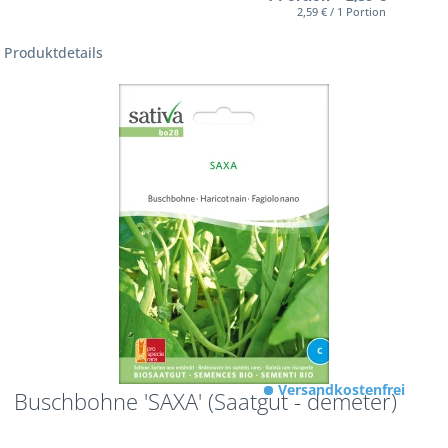
2,59 € / 1 Portion
Produktdetails
Versandkostenfrei
Buschbohne 'SAXA' (Saatgut - demeter)