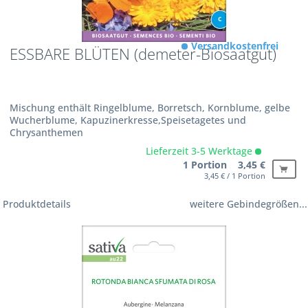
Versandkostenfrei
ESSBARE BLÜTEN (demeter-Biosaatgut)
Mischung enthält Ringelblume, Borretsch, Kornblume, gelbe
Wucherblume, Kapuzinerkresse,Speisetagetes und
Chrysanthemen
Lieferzeit 3-5 Werktage
1 Portion 3,45 €
3,45 € / 1 Portion
Produktdetails
weitere Gebindegrößen...