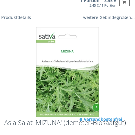
1 Portion 3,45 €
3,45 € / 1 Portion
Produktdetails
weitere Gebindegrößen...
Versandkostenfrei
Asia Salat 'MIZUNA' (demeter-Biosaatgut)