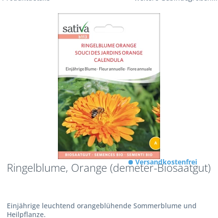
Versandkostenfrei
Ringelblume, Orange (demeter-Biosaatgut)
Einjährige leuchtend orangeblühende Sommerblume und
Heilpflanze.