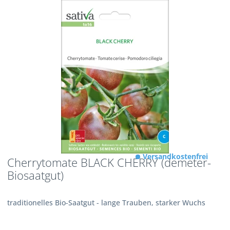
Versandkostenfrei
Cherrytomate BLACK CHERRY (demeter-
Biosaatgut)
traditionelles Bio-Saatgut - lange Trauben, starker Wuchs