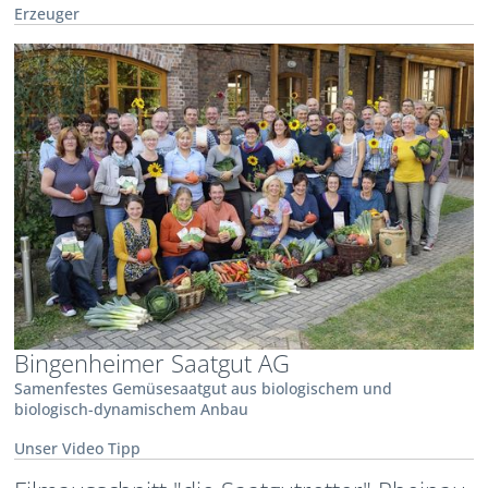
Erzeuger
Bingenheimer Saatgut AG
Samenfestes Gemüsesaatgut aus biologischem und
biologisch-dynamischem Anbau
Unser Video Tipp