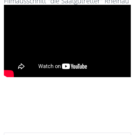
Filmausschnitt "die Saatgutretter" Rheinau