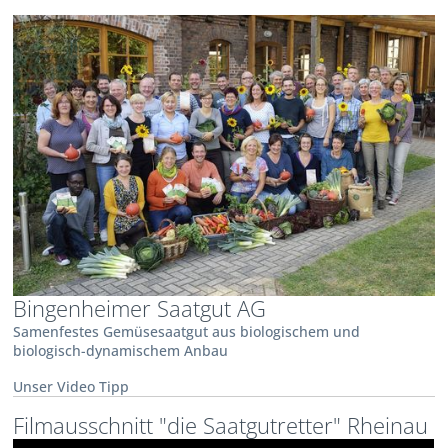
Bingenheimer Saatgut AG
Samenfestes Gemüsesaatgut aus biologischem und
biologisch-dynamischem Anbau
Unser Video Tipp
Filmausschnitt "die Saatgutretter" Rheinau