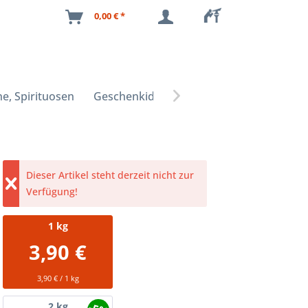
0,00 € *
e, Spirituosen
Geschenkideen

Dieser Artikel steht derzeit nicht zur
Verfügung!
1
kg
3,90 €
3,90 € / 1 kg
2
kg