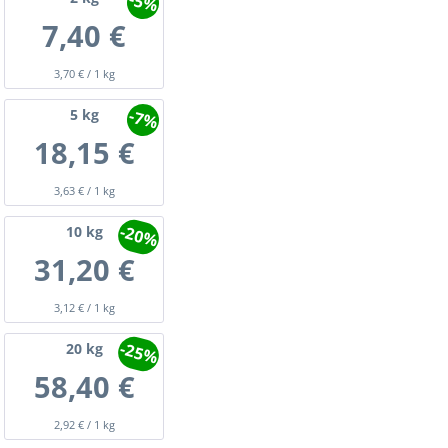
-5%
7,40 €
3,70 € / 1 kg
-7%
5
kg
18,15 €
3,63 € / 1 kg
-20%
10
kg
31,20 €
3,12 € / 1 kg
-25%
20
kg
58,40 €
2,92 € / 1 kg