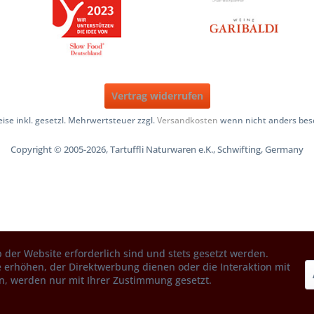
Vertrag widerrufen
reise inkl. gesetzl. Mehrwertsteuer zzgl.
Versandkosten
wenn nicht anders bes
Copyright © 2005-2026, Tartuffli Naturwaren e.K., Schwifting, Germany
 der Website erforderlich sind und stets gesetzt werden.
 erhöhen, der Direktwerbung dienen oder die Interaktion mit
n, werden nur mit Ihrer Zustimmung gesetzt.