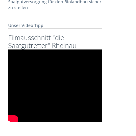
Saatgutversorgung für den Biolandbau sicher
zu stellen
Unser Video Tipp
Filmausschnitt "die
Saatgutretter" Rheinau