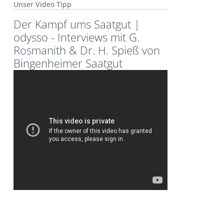
Unser Video Tipp
Der Kampf ums Saatgut |
odysso - Interviews mit G.
Rosmanith & Dr. H. Spieß von
Bingenheimer Saatgut