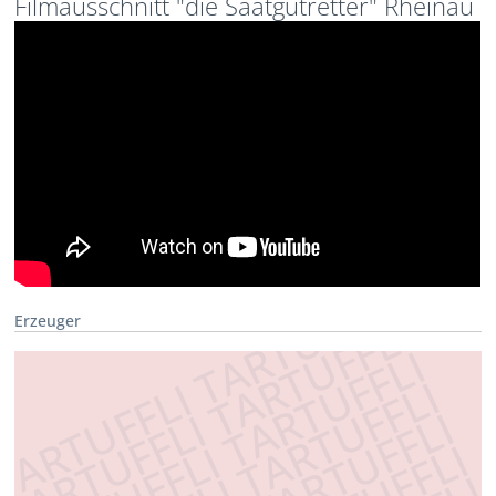
Filmausschnitt "die Saatgutretter" Rheinau
Erzeuger