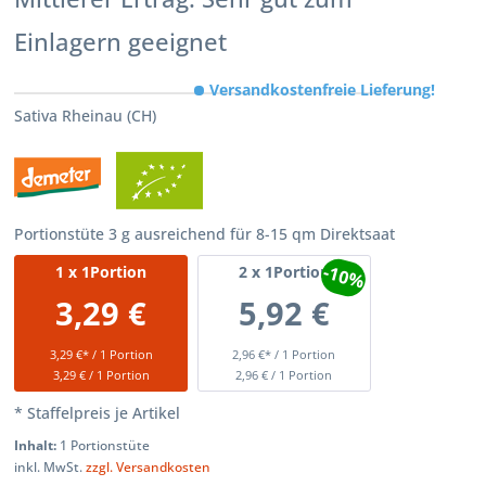
Einlagern geeignet
Versandkostenfreie Lieferung!
Sativa Rheinau (CH)
Portionstüte 3 g ausreichend für 8-15 qm Direktsaat
-10%
1
x 1Portion
2
x 1Portion
3,29 €
5,92 €
3,29 €* / 1 Portion
2,96 €* / 1 Portion
3,29 € / 1 Portion
2,96 € / 1 Portion
* Staffelpreis je Artikel
Inhalt:
1 Portionstüte
inkl. MwSt.
zzgl. Versandkosten