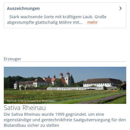
Auszeichnungen
Stark wachsende Sorte mit kräftigem Laub. Große
abgestumpfte glattschalig Möhre mit...
mehr
Erzeuger
Sativa Rheinau
Die Sativa Rheinau wurde 1999 gegründet, um eine
eigenständige und gentechnikfreie Saatgutversorgung für den
Biolandbau sicher zu stellen