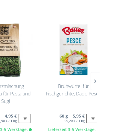
rzmischung
Brühwürfel für
Fischfo
a für Pasta und
Fischgerichte, Dado Pesce
Gl
Sugi
g 4,95 €
60 g 5,95 €
240 m
,90 € / 1 kg
99,20 € / 1 kg
t 3-5 Werktage.
Lieferzeit 3-5 Werktage.
Lieferze