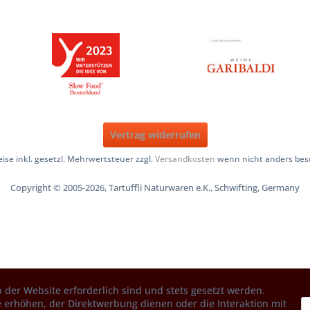
Vertrag widerrufen
reise inkl. gesetzl. Mehrwertsteuer zzgl.
Versandkosten
wenn nicht anders bes
Copyright © 2005-2026, Tartuffli Naturwaren e.K., Schwifting, Germany
 der Website erforderlich sind und stets gesetzt werden.
 erhöhen, der Direktwerbung dienen oder die Interaktion mit