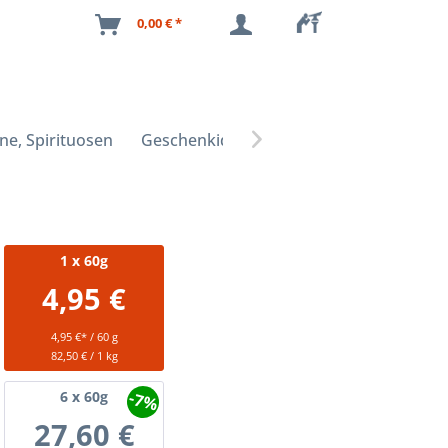
0,00 € *
ne, Spirituosen
Geschenkideen

1
x 60g
4,95 €
4,95 €* / 60 g
82,50 € / 1 kg
-7%
6
x 60g
27,60 €