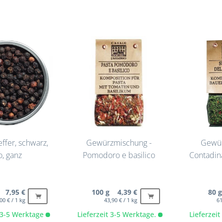
ffer, schwarz,
Gewürzmischung -
Gewü
o, ganz
Pomodoro e basilico
Contadin
 7,95 €
100 g 4,39 €
80 
00 € / 1 kg
43,90 € / 1 kg
61
t 3-5 Werktage
Lieferzeit 3-5 Werktage.
Lieferzei