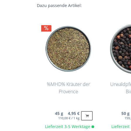
Dazu passende Artikel:
%MHD% Kräuter der
Urwaldpfe
Provence
Bi
45 g 4,95 €
50 g
110,00 € / 1 kg
159,
Lieferzeit 3-5 Werktage
Lieferzei