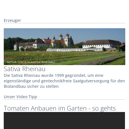
Erzeuger
Sativa Rheinau
Die Sativa Rheinau wurde 1999 gegründet, um eine
eigenständige und gentechnikfreie Saatgutversorgung für den
Biolandbau sicher zu stellen
Unser Video Tipp
Tomaten Anbauen im Garten - so gehts