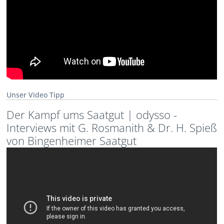
Unser Video Tipp
Der Kampf ums Saatgut | odysso -
Interviews mit G. Rosmanith & Dr. H. Spieß
von Bingenheimer Saatgut