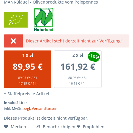
MANI-Bläuel - Olivenprodukte vom Peloponnes
Dieser Artikel steht derzeit nicht zur Verfügung!
-10%
1
x 5l
2
x 5l
89,95 €
161,92 €
89,95 €* / 5 l
80,96 €* / 5 l
17,99 € / 1 l
16,19 € / 1 l
* Staffelpreis je Artikel
Inhalt:
5 Liter
inkl. MwSt.
zzgl. Versandkosten
Dieses Produkt ist derzeit nicht verfügbar.
Merken
Benachrichtigen
Empfehlen