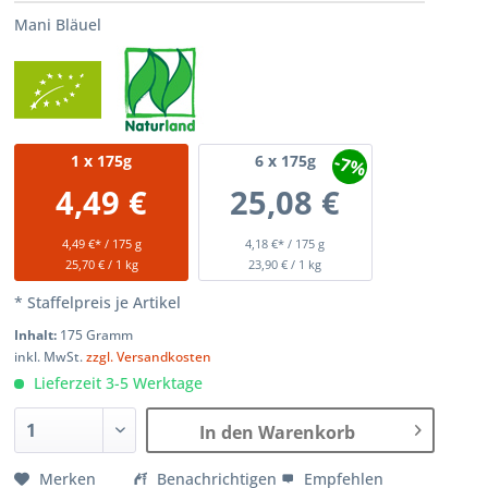
Mani Bläuel
-7%
1
x 175g
6
x 175g
4,49 €
25,08 €
4,49 €* / 175 g
4,18 €* / 175 g
25,70 € / 1 kg
23,90 € / 1 kg
* Staffelpreis je Artikel
Inhalt:
175 Gramm
inkl. MwSt.
zzgl. Versandkosten
Lieferzeit 3-5 Werktage
In den Warenkorb
Merken
Benachrichtigen
Empfehlen