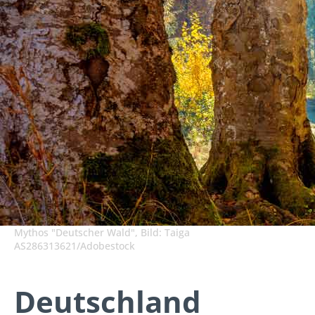
Mythos "Deutscher Wald", Bild: Taiga
AS286313621/Adobestock
Deutschland