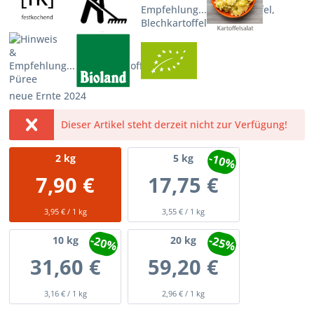
neue Ernte 2024
Dieser Artikel steht derzeit nicht zur Verfügung!
-10%
2
kg
5
kg
7,90 €
17,75 €
3,95 € / 1 kg
3,55 € / 1 kg
-20%
-25%
10
kg
20
kg
31,60 €
59,20 €
3,16 € / 1 kg
2,96 € / 1 kg