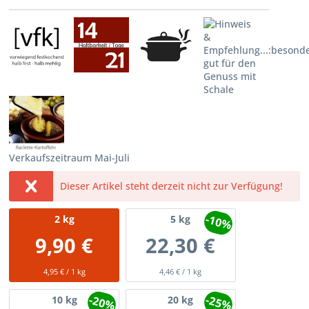
Verkaufszeitraum Mai-Juli
Dieser Artikel steht derzeit nicht zur Verfügung!
-10%
2
kg
5
kg
9,90 €
22,30 €
4,95 € / 1 kg
4,46 € / 1 kg
-20%
-25%
10
kg
20
kg