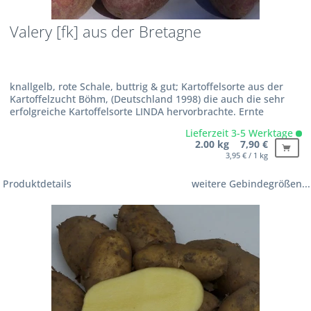
Valery [fk] aus der Bretagne
knallgelb, rote Schale, buttrig & gut; Kartoffelsorte aus der
Kartoffelzucht Böhm, (Deutschland 1998) die auch die sehr
erfolgreiche Kartoffelsorte LINDA hervorbrachte. Ernte
mittelfrüh
Lieferzeit 3-5 Werktage
2.00 kg 7,90 €
3,95 € / 1 kg
Produktdetails
weitere Gebindegrößen...