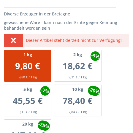
Diverse Erzeuger in der Bretagne
gewaschene Ware - kann nach der Ernte gegen Keimung
behandelt worden sein
Dieser Artikel steht derzeit nicht zur Verfügung!
-5%
1
kg
2
kg
9,80 €
18,62 €
9,80 € / 1 kg
9,31 € / 1 kg
-20%
-7%
5
kg
10
kg
45,55 €
78,40 €
9,11 € / 1 kg
7,84 € / 1 kg
-25%
20
kg