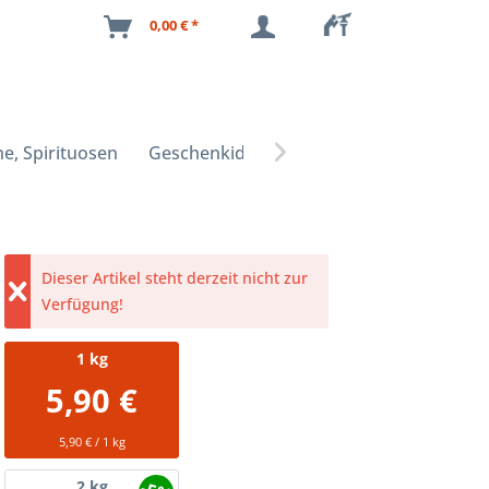
0,00 € *
e, Spirituosen
Geschenkideen

Dieser Artikel steht derzeit nicht zur
Verfügung!
1
kg
5,90 €
5,90 € / 1 kg
2
kg