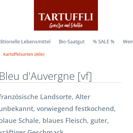
ditionelle Lebensmittel
Bio-Saatgut
% SALE %
Wein
Kartoffelsorten (Alle)
Bleu d'Auvergne [vf]
französische Landsorte, Alter
unbekannt, vorwiegend festkochend,
blaue Schale, blaues Fleisch, guter,
kräftiger Geschmack.