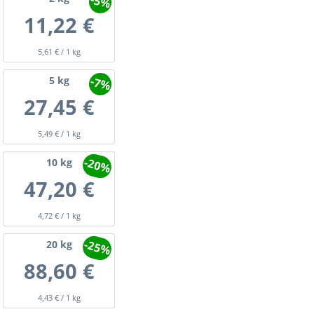
-5%
11,22 €
5,61 € / 1 kg
-7%
5
kg
27,45 €
5,49 € / 1 kg
-20%
10
kg
47,20 €
4,72 € / 1 kg
-25%
20
kg
88,60 €
4,43 € / 1 kg