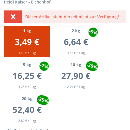
Heidi Kaiser - Eichenhof
Dieser Artikel steht derzeit nicht zur Verfügung!
-5%
1
kg
2
kg
3,49 €
6,64 €
3,49 € / 1 kg
3,32 € / 1 kg
-20%
-7%
5
kg
10
kg
16,25 €
27,90 €
3,25 € / 1 kg
2,79 € / 1 kg
-25%
20
kg
52,40 €
2,62 € / 1 kg