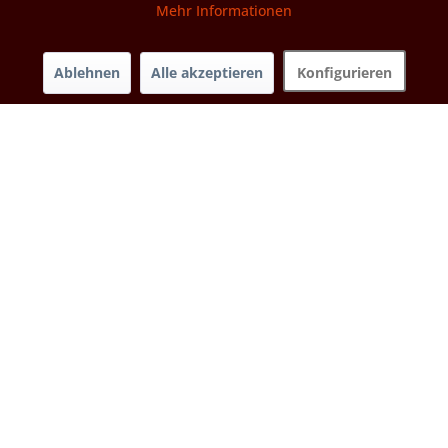
Mehr Informationen
Ablehnen
Alle akzeptieren
Konfigurieren
Berlin
Es gilt als weitgehend gesichert, dass die Currywurst im Jahr
1949 von der Berliner Wurstbudenbesitzerin Herta Heuwer
erfunden wurde. Aber auch der Döner...