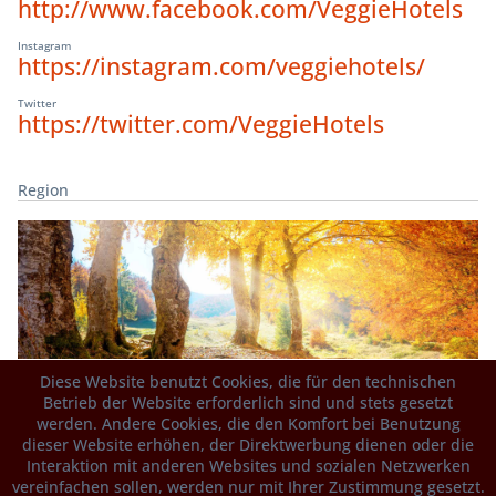
http://www.facebook.com/VeggieHotels
Instagram
https://instagram.com/veggiehotels/
Twitter
https://twitter.com/VeggieHotels
Region
Deutschland
Diese Website benutzt Cookies, die für den technischen
Genussregionen Deutschlands Die Bundesländer
Betrieb der Website erforderlich sind und stets gesetzt
werden. Andere Cookies, die den Komfort bei Benutzung
Region
dieser Website erhöhen, der Direktwerbung dienen oder die
Interaktion mit anderen Websites und sozialen Netzwerken
vereinfachen sollen, werden nur mit Ihrer Zustimmung gesetzt.