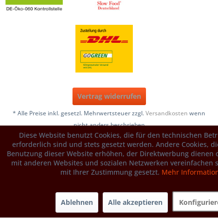
Vertrag widerrufen
* Alle Preise inkl. gesetzl. Mehrwertsteuer zzgl.
Versandkosten
wenn
nicht anders beschrieben
Diese Website benutzt Cookies, die für den technischen Bet
Copyright © 2005-2026, Tartuffli Naturwaren e.K., Schwifting,
erforderlich sind und stets gesetzt werden. Andere Cookies, d
Germany
Benutzung dieser Website erhöhen, der Direktwerbung dienen o
mit anderen Websites und sozialen Netzwerken vereinfachen s
mit Ihrer Zustimmung gesetzt.
Mehr Informatio
Ablehnen
Alle akzeptieren
Konfigurie