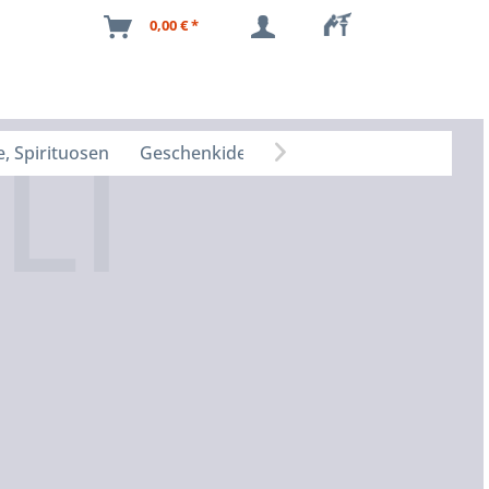
0,00 € *
, Spirituosen
Geschenkideen
