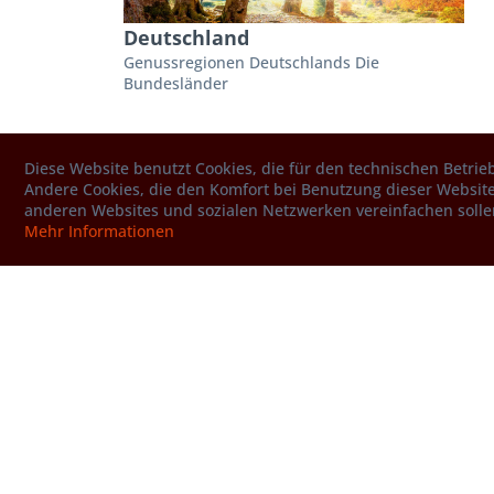
Deutschland
Genussregionen Deutschlands Die
Bundesländer
Region
Diese Website benutzt Cookies, die für den technischen Betrieb
Andere Cookies, die den Komfort bei Benutzung dieser Website
anderen Websites und sozialen Netzwerken vereinfachen solle
Mehr Informationen
Rheinland-Pfalz
Rheinland-Pfalz [ˈʁaɪ̯nlantˈp͡falt͡s]
(Ländercode RP, Abkürzung RP oder RLP) ist
eine parlamentarische Republik und ein
Land im Südwesten der Bundesrepublik...