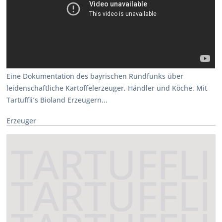
Eine Dokumentation des bayrischen Rundfunks über
leidenschaftliche Kartoffelerzeuger, Händler und Köche. Mit
Tartuffli´s Bioland Erzeugern...
Erzeuger