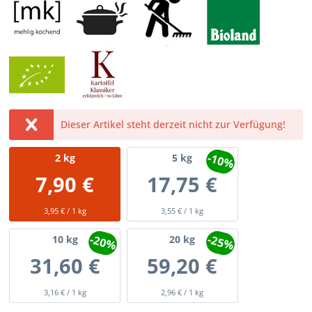
Dieser Artikel steht derzeit nicht zur Verfügung!
-10%
2
kg
5
kg
7,90 €
17,75 €
3,95 € / 1 kg
3,55 € / 1 kg
-20%
-25%
10
kg
20
kg
31,60 €
59,20 €
3,16 € / 1 kg
2,96 € / 1 kg