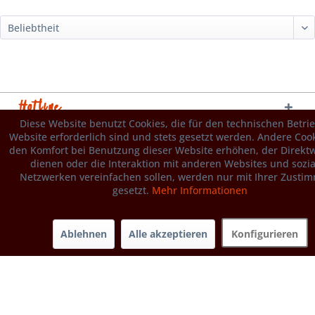
Hotline
Diese Website benutzt Cookies, die für den technischen Betri
Website erforderlich sind und stets gesetzt werden. Andere Cook
den Komfort bei Benutzung dieser Website erhöhen, der Direk
dienen oder die Interaktion mit anderen Websites und sozi
Netzwerken vereinfachen sollen, werden nur mit Ihrer Zusti
gesetzt.
Mehr Informationen
Service
Ablehnen
Alle akzeptieren
Konfigurieren
Informationen
Newsletter