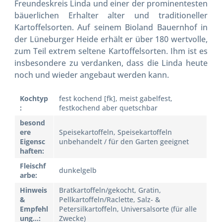
Freundeskreis Linda und einer der prominentesten
bäuerlichen Erhalter alter und traditioneller
Kartoffelsorten. Auf seinem Bioland Bauernhof in
der Lüneburger Heide erhält er über 180 wertvolle,
zum Teil extrem seltene Kartoffelsorten. Ihm ist es
insbesondere zu verdanken, dass die Linda heute
noch und wieder angebaut werden kann.
Kochtyp
fest kochend [fk], meist gabelfest,
:
festkochend aber quetschbar
besond
ere
Speisekartoffeln, Speisekartoffeln
Eigensc
unbehandelt / für den Garten geeignet
haften:
Fleischf
dunkelgelb
arbe:
Hinweis
Bratkartoffeln/gekocht, Gratin,
&
Pellkartoffeln/Raclette, Salz- &
Empfehl
Petersilkartoffeln, Universalsorte (für alle
ung...:
Zwecke)