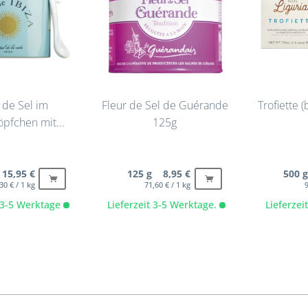
 de Sel im
Fleur de Sel de Guérande
Trofiette (
pfchen mit...
125g
15,95 €
125 g 8,95 €
500 
30 € / 1 kg
71,60 € / 1 kg
9
t 3-5 Werktage
Lieferzeit 3-5 Werktage.
Lieferze