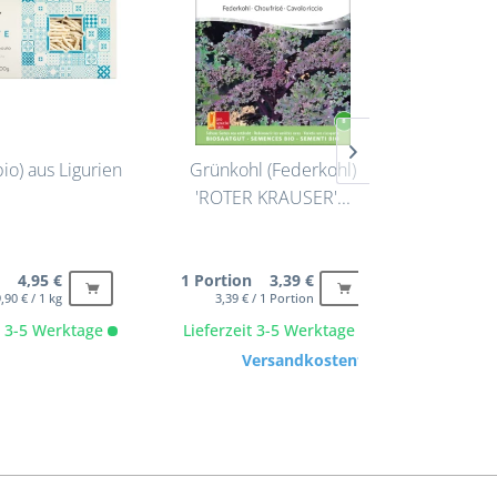
bio) aus Ligurien
Grünkohl (Federkohl)
Lind
'ROTER KRAUSER'...
Frühk
Schr
g 4,95 €
1 Portion 3,39 €
2.00 
,90 € / 1 kg
3,39 € / 1 Portion
it 3-5 Werktage
Lieferzeit 3-5 Werktage
Lieferze
Versandkostenfrei