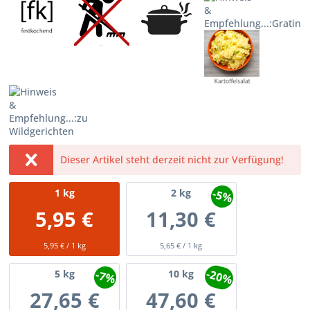
Dieser Artikel steht derzeit nicht zur Verfügung!
-5%
1
kg
2
kg
5,95 €
11,30 €
5,95 € / 1 kg
5,65 € / 1 kg
-20%
-7%
5
kg
10
kg
27,65 €
47,60 €