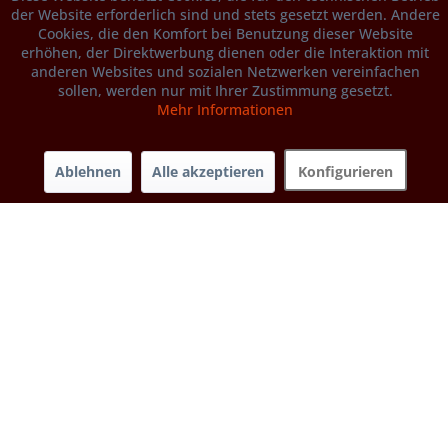
der Website erforderlich sind und stets gesetzt werden. Andere
Cookies, die den Komfort bei Benutzung dieser Website
erhöhen, der Direktwerbung dienen oder die Interaktion mit
anderen Websites und sozialen Netzwerken vereinfachen
sollen, werden nur mit Ihrer Zustimmung gesetzt.
Mehr Informationen
Ablehnen
Alle akzeptieren
Konfigurieren
Cloudy Bay 22 - Sauvignon Blanc -
Neuseeland
Der Cloudy Bay Sauvignon Blanc ist einer der berühmtesten
Sauvignon Blanc der Welt.